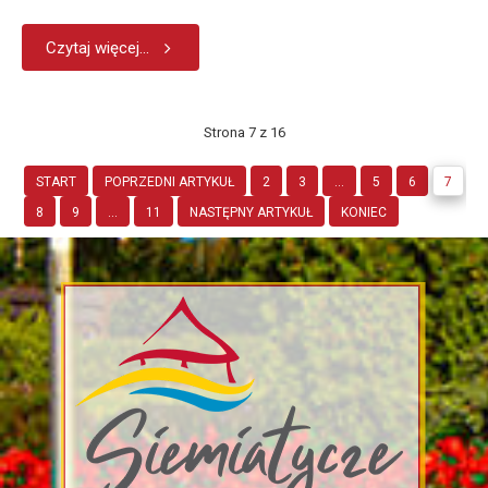
Czytaj więcej...
Strona 7 z 16
START
POPRZEDNI ARTYKUŁ
2
3
...
5
6
7
8
9
...
11
NASTĘPNY ARTYKUŁ
KONIEC