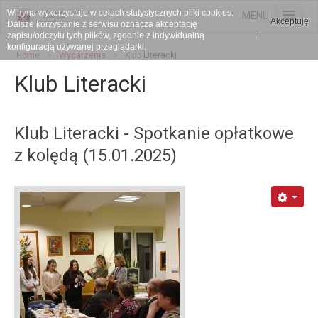
Witryna wykorzystuje w celach statystycznych pliki cookies.
MENU
Akceptuję
Dalsze korzystanie z serwisu oznacza akceptację
;
zapisu/odczytu tych plików, zgodnie z indywidualną
HOME
konfiguracją używanej przeglądarki.
Home
>
Wydarzenia
>
Klub Literacki
Wydarzenia
Klub Literacki
Księgozbiór
Projekty
Klub Literacki - Spotkanie opłatkowe
Galeria
z kolędą (15.01.2025)
Kontakt