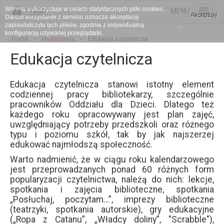
Witryna wykorzystuje w celach statystycznych pliki cookies.
MENU
Akceptuję
Dalsze korzystanie z serwisu oznacza akceptację
;
zapisu/odczytu tych plików, zgodnie z indywidualną
HOME
konfiguracją używanej przeglądarki.
Home
>
Wydarzenia
>
Edukacja czytelnicza
Wydarzenia
Edukacja czytelnicza
Księgozbiór
Edukacja czytelnicza stanowi istotny element
Projekty
codziennej pracy bibliotekarzy, szczególnie
Galeria
pracowników Oddziału dla Dzieci. Dlatego też
każdego roku opracowywany jest plan zajęć,
Kontakt
uwzględniający potrzeby przedszkoli oraz różnego
typu i poziomu szkół, tak by jak najszerzej
edukować najmłodszą społeczność.
Warto nadmienić, że w ciągu roku kalendarzowego
jest przeprowadzanych ponad 60 różnych form
popularyzacji czytelnictwa, należą do nich: lekcje,
spotkania i zajęcia biblioteczne, spotkania
„Posłuchaj, poczytam…”, imprezy biblioteczne
(teatrzyki, spotkania autorskie), gry edukacyjne
(„Ropa z Catanu”, „Władcy doliny”, "Scrabble"),