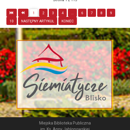
1
2
3
4
...
6
7
8
9
10
NASTĘPNY ARTYKUŁ
KONIEC
Miejska Biblioteka Publiczna
im. Ks. Anny Jabłonowskiej