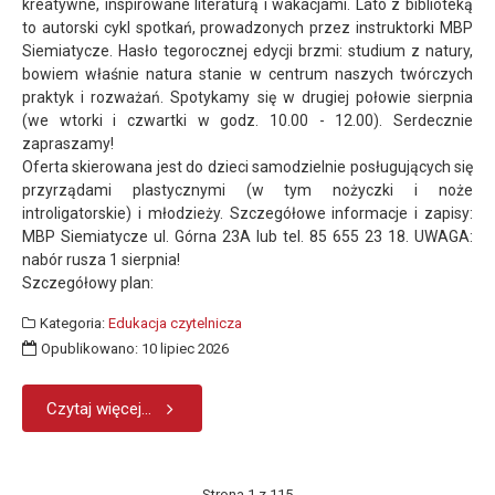
kreatywne, inspirowane literaturą i wakacjami. Lato z biblioteką
to autorski cykl spotkań, prowadzonych przez instruktorki MBP
Siemiatycze. Hasło tegorocznej edycji brzmi: studium z natury,
bowiem właśnie natura stanie w centrum naszych twórczych
praktyk i rozważań. Spotykamy się w drugiej połowie sierpnia
(we wtorki i czwartki w godz. 10.00 - 12.00). Serdecznie
zapraszamy!
Oferta skierowana jest do dzieci samodzielnie posługujących się
przyrządami plastycznymi (w tym nożyczki i noże
introligatorskie) i młodzieży. Szczegółowe informacje i zapisy:
MBP Siemiatycze ul. Górna 23A lub tel. 85 655 23 18. UWAGA:
nabór rusza 1 sierpnia!
Szczegółowy plan:
Kategoria:
Edukacja czytelnicza
Opublikowano: 10 lipiec 2026
Czytaj więcej...
Strona 1 z 115