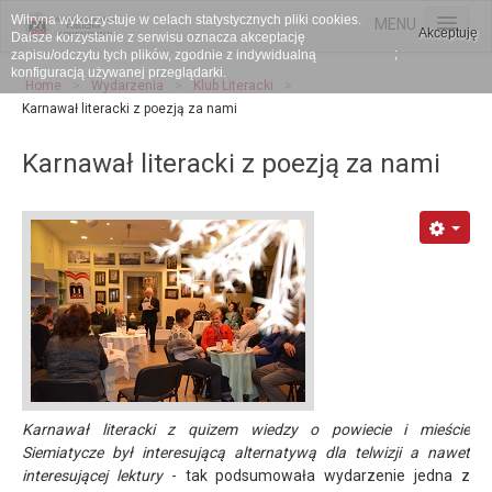
Witryna wykorzystuje w celach statystycznych pliki cookies.
MENU
Akceptuję
Dalsze korzystanie z serwisu oznacza akceptację
;
zapisu/odczytu tych plików, zgodnie z indywidualną
HOME
konfiguracją używanej przeglądarki.
Home
>
Wydarzenia
>
Klub Literacki
>
Karnawał literacki z poezją za nami
Wydarzenia
Księgozbiór
Karnawał literacki z poezją za nami
Projekty
Galeria
Kontakt
Karnawał literacki z quizem wiedzy o powiecie i mieście
Siemiatycze był interesującą alternatywą dla telwizji a nawet
interesującej lektury
- tak podsumowała wydarzenie jedna z